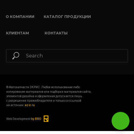
О КОМПАНИИ
КАТАЛОГ ПРОДУКЦИИ
КЛИЕНТАМ
КОНТАКТЫ
© Автозапчасти ЭКРИС. Любое использование либо
копирование материалов или подборки материалов сайта,
элементов дизайна и оформления допускается лишь
с разрешения правообладателя и только со ссылкой
на источник:
az-e.ru
Web Development
by BRO